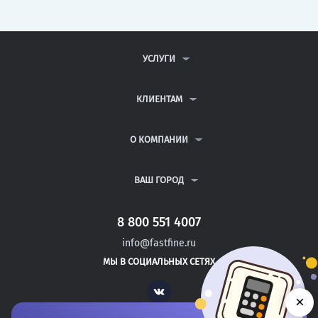
УСЛУГИ
КОНТРОЛЬНЫЕ РАБОТЫ
ДИПЛОМНЫЕ РАБОТЫ
КЛИЕНТАМ
КУРСОВЫЕ РАБОТЫ
АНТИПЛАГИАТ
РЕФЕРАТЫ
ВОПРОСЫ И ОТВЕТЫ
О КОМПАНИИ
ВСЕ УСЛУГИ
ПУБЛИЧНАЯ ОФЕРТА
О КОМПАНИИ
ПОЛИТИКА КОНФИДЕНЦИАЛЬНОСТИ
КОНТАКТЫ
ВАШ ГОРОД
АВТОРАМ
МОСКВА
САНКТ-ПЕТЕРБУРГ
8 800 551 4007
НОВОВОРОНЕЖ
info@fastfine.ru
ЗАРЕЧНЫЙ
МЫ В СОЦИАЛЬНЫХ СЕТЯХ
КРАСНОКАМЕНСК
Vk
×