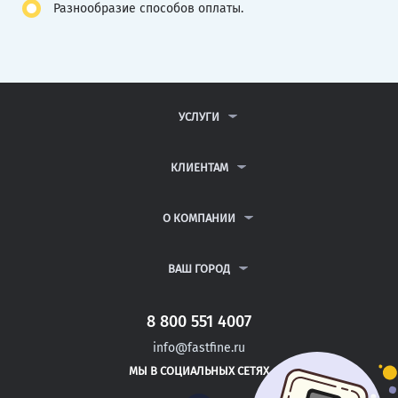
Разнообразие способов оплаты.
УСЛУГИ
КОНТРОЛЬНЫЕ РАБОТЫ
ДИПЛОМНЫЕ РАБОТЫ
КЛИЕНТАМ
КУРСОВЫЕ РАБОТЫ
АНТИПЛАГИАТ
РЕФЕРАТЫ
ВОПРОСЫ И ОТВЕТЫ
О КОМПАНИИ
ВСЕ УСЛУГИ
ПУБЛИЧНАЯ ОФЕРТА
О КОМПАНИИ
ПОЛИТИКА КОНФИДЕНЦИАЛЬНОСТИ
КОНТАКТЫ
ВАШ ГОРОД
АВТОРАМ
МОСКВА
САНКТ-ПЕТЕРБУРГ
8 800 551 4007
НОВОВОРОНЕЖ
info@fastfine.ru
ЗАРЕЧНЫЙ
МЫ В СОЦИАЛЬНЫХ СЕТЯХ
КРАСНОКАМЕНСК