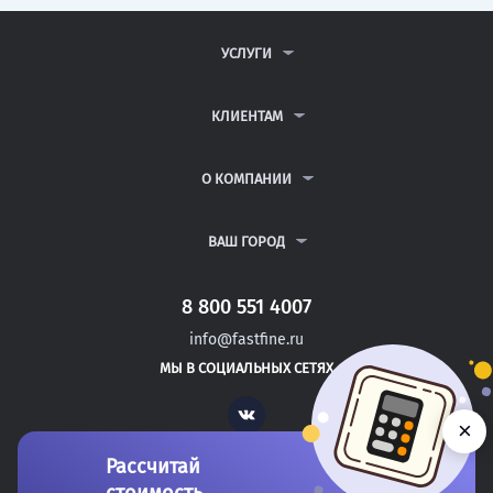
УСЛУГИ
КОНТРОЛЬНЫЕ РАБОТЫ
ДИПЛОМНЫЕ РАБОТЫ
КЛИЕНТАМ
КУРСОВЫЕ РАБОТЫ
АНТИПЛАГИАТ
РЕФЕРАТЫ
ВОПРОСЫ И ОТВЕТЫ
О КОМПАНИИ
ВСЕ УСЛУГИ
ПУБЛИЧНАЯ ОФЕРТА
О КОМПАНИИ
ПОЛИТИКА КОНФИДЕНЦИАЛЬНОСТИ
КОНТАКТЫ
ВАШ ГОРОД
АВТОРАМ
МОСКВА
САНКТ-ПЕТЕРБУРГ
8 800 551 4007
НОВОВОРОНЕЖ
info@fastfine.ru
ЗАРЕЧНЫЙ
МЫ В СОЦИАЛЬНЫХ СЕТЯХ
КРАСНОКАМЕНСК
Vk
×
Рассчитай