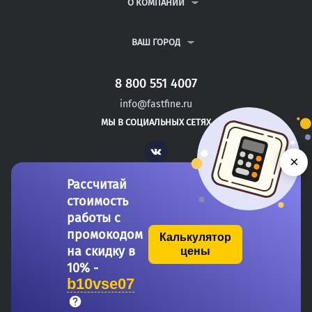
ВОПРОСЫ И ОТВЕТЫ
О КОМПАНИИ
ВСЕ УСЛУГИ
ПУБЛИЧНАЯ ОФЕРТА
О КОМПАНИИ
ПОЛИТИКА КОНФИДЕНЦИАЛЬНОСТИ
КОНТАКТЫ
ВАШ ГОРОД
АВТОРАМ
МОСКВА
САНКТ-ПЕТЕРБУРГ
8 800 551 4007
НОВОВОРОНЕЖ
info@fastfine.ru
ЗАРЕЧНЫЙ
МЫ В СОЦИАЛЬНЫХ СЕТЯХ
КРАСНОКАМЕНСК
Vk
×
Рассчитай
стоимость
работы с
промокодом
Калькулятор
на скидку в
цены
Copyright 2011-2026 FastFine.ru
10% -
b10vse07
Общество с ограниченной ответственностью «Форстад» ОГРН: 1137746693457 ИНН/КПП: