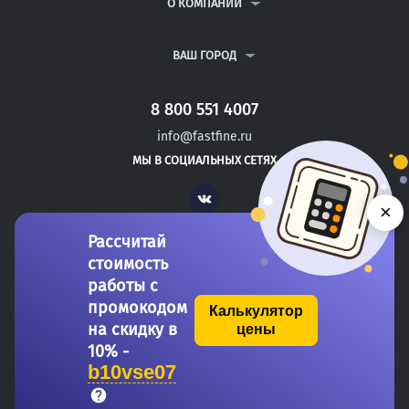
ВОПРОСЫ И ОТВЕТЫ
О КОМПАНИИ
ВСЕ УСЛУГИ
ПУБЛИЧНАЯ ОФЕРТА
О КОМПАНИИ
ПОЛИТИКА КОНФИДЕНЦИАЛЬНОСТИ
КОНТАКТЫ
ВАШ ГОРОД
АВТОРАМ
МОСКВА
САНКТ-ПЕТЕРБУРГ
8 800 551 4007
НОВОВОРОНЕЖ
info@fastfine.ru
ЗАРЕЧНЫЙ
МЫ В СОЦИАЛЬНЫХ СЕТЯХ
КРАСНОКАМЕНСК
Vk
×
Рассчитай
стоимость
работы с
промокодом
Калькулятор
на скидку в
цены
Copyright 2011-2026 FastFine.ru
10% -
b10vse07
Общество с ограниченной ответственностью «Форстад» ОГРН: 1137746693457 ИНН/КПП: