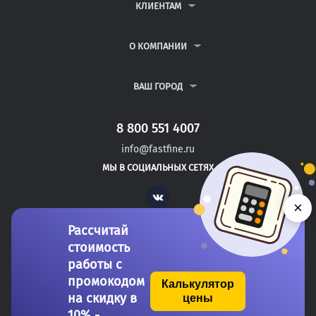
ДИПЛОМНЫЕ РАБОТЫ
КЛИЕНТАМ
КУРСОВЫЕ РАБОТЫ
АНТИПЛАГИАТ
РЕФЕРАТЫ
ВОПРОСЫ И ОТВЕТЫ
О КОМПАНИИ
ВСЕ УСЛУГИ
ПУБЛИЧНАЯ ОФЕРТА
О КОМПАНИИ
ПОЛИТИКА КОНФИДЕНЦИАЛЬНОСТИ
КОНТАКТЫ
ВАШ ГОРОД
АВТОРАМ
МОСКВА
САНКТ-ПЕТЕРБУРГ
8 800 551 4007
НОВОВОРОНЕЖ
info@fastfine.ru
ЗАРЕЧНЫЙ
МЫ В СОЦИАЛЬНЫХ СЕТЯХ
КРАСНОКАМЕНСК
Vk
×
Рассчитай
стоимость
работы с
промокодом
Калькулятор
на скидку в
цены
Copyright 2011-2026 FastFine.ru
10% -